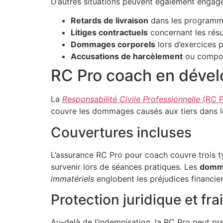
D’autres situations peuvent également engage
Retards de livraison
dans les program
Litiges contractuels
concernant les résu
Dommages corporels
lors d’exercices 
Accusations de harcèlement
ou compor
RC Pro coach en déve
La
Responsabilité Civile Professionnelle
(RC P
couvre les dommages causés aux tiers dans le c
Couvertures incluses
L’assurance RC Pro pour coach couvre trois
survenir lors de séances pratiques. Les
domma
immatériels
englobent les préjudices financier
Protection juridique et fr
Au-delà de l’indemnisation, la RC Pro peut p