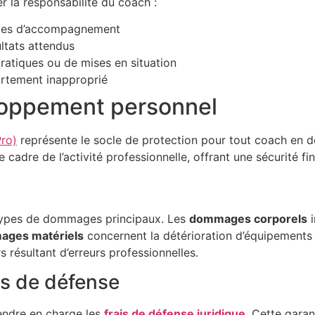
r la responsabilité du coach :
mes d’accompagnement
ltats attendus
pratiques ou de mises en situation
tement inapproprié
loppement personnel
ro)
représente le socle de protection pour tout coach en 
adre de l’activité professionnelle, offrant une sécurité fi
 types de dommages principaux. Les
dommages corporels
i
ges matériels
concernent la détérioration d’équipements 
s résultant d’erreurs professionnelles.
ais de défense
rendre en charge les
frais de défense juridique
. Cette garan