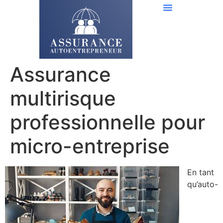
Assurance RC Pro
Assurance Décennale
Mutuelle Santé
Autres Assurances
Assurance
multirisque
professionnelle pour
micro-entreprise
En tant
qu’auto-